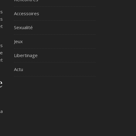
es
Accessoires
es
et
Sexualité
Jeux
es
ue
Libertinage
et
Actu
e
la