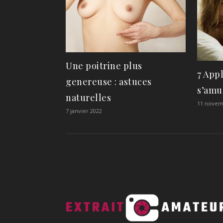
Une poitrine plus
7 App
genereuse : astuces
s’amus
naturelles
11 novem
7 janvier 2022